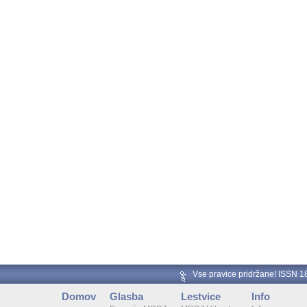
Vse pravice pridržane! ISSN 
Domov
Glasba
Lestvice
Info