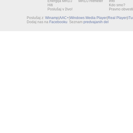
Energija MRDJ
MRDJ Hitmeter
Info
Hiti
Kdo smo?
Poslušaj v živo!
Pravno obvesti
Poslušaj z:
Winamp
|
AAC+
|
Windows Media Player
|
Real Player
|
iT
Dodaj nas na
Facebooku
Seznam
predvajanih del