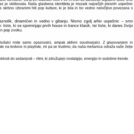
 nas je oblikovala. Naša glasbena identiteta je mozaik največjih plesnih uspešnic
 s skrbno izbranimi hiti pop kulture, ki je bila in bo vedno neločljivo povezana s
raznolik, dinamičen in vedno v gibanju. Nismo zgolj arhiv uspešnic – smo
: tiste, ki se spominjajo prvih house in trance klasik, ter tiste, ki danes živijo
n pop zvoku.
ušalci niste samo opazovalci, ampak aktivni soustvarjalci. Z glasovanjem in
ate na lestvice in playliste, mi pa se trudimo, da naša mešanica odraža vaše želje
klosti do sedanjosti – ritmi, ki združujejo nostalgijo, energijo in sodobne trende.