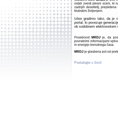
ostali zvesti plesni sceni, ki
zadnjih desetletij, prepletena
klubskim življenjem.
Izbor gradimo tako, da je 
portal, ki povezuje generacije
ob sodobnem elektronskem i
Posebnost
MRDJ
je, da posl
povratnimi informacijami vpliv
in energijo trenutnega časa.
MRDJ
je glasbena pot od prete
Poslušajte v živo!