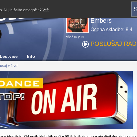
Predvajaj z:
S
. Ali jih želite omogočiti?
Več
Robin Schulz
Embers
Ocena skladbe: 8.4
Všeč mi je
Ni
POSLUŠAJ RADI
Lestvice
Info
ušaj v živo!
aše identitete. Od prvih klubskih noči v 90-ih letih do današnje digitalne dobe smo