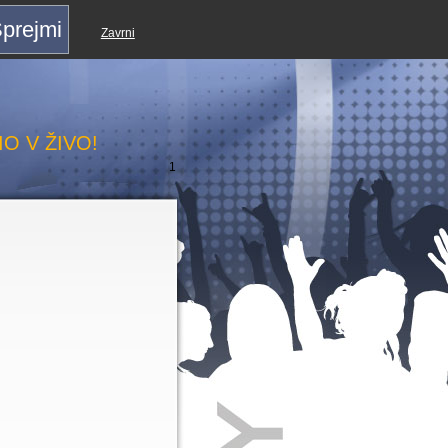
prejmi
Zavrni
O V ŽIVO!
1