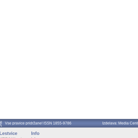
Vse pravice pridržane! ISSN 1855-9786
Izdelava:
Media Cent
Lestvice
Info