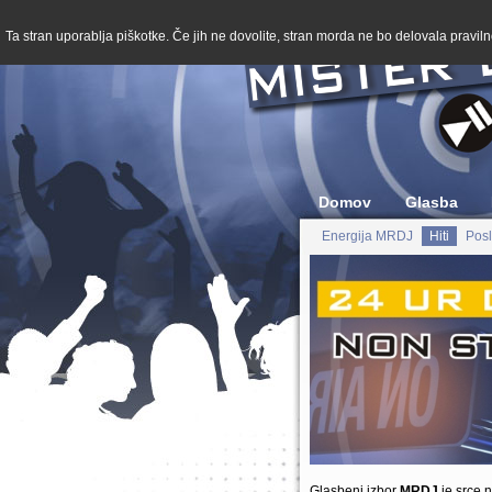
Ta stran uporablja piškotke. Če jih ne dovolite, stran morda ne bo delovala pravilno
Domov
Glasba
Energija MRDJ
Hiti
Posl
Glasbeni izbor
MRDJ
je srce n