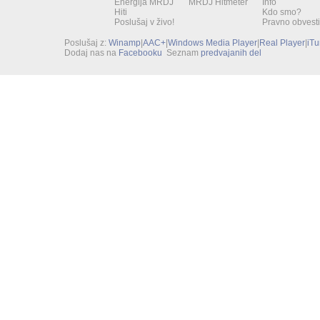
Energija MRDJ
MRDJ Hitmeter
Info
Hiti
Kdo smo?
Poslušaj v živo!
Pravno obvesti
Poslušaj z:
Winamp
|
AAC+
|
Windows Media Player
|
Real Player
|
iT
Dodaj nas na
Facebooku
Seznam
predvajanih del