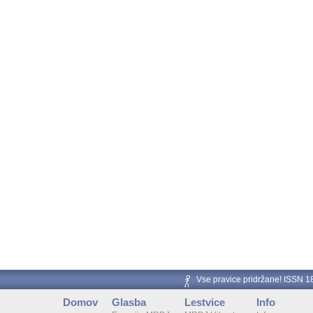
Vse pravice pridržane! ISSN 
Domov
Glasba
Lestvice
Info