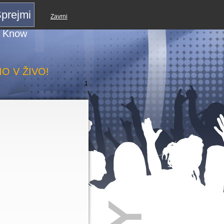
prejmi
Zavrni
th
u Know
O V ŽIVO!
1