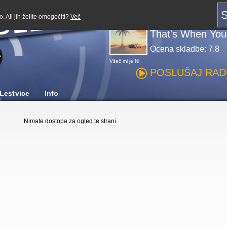
Predvajaj z:
S
. Ali jih želite omogočiti?
Več
Kygo, Carter Fai
That's When Yo
Ocena skladbe: 7.8
Všeč mi je
Ni
POSLUŠAJ RADI
Lestvice
Info
Nimate dostopa za ogled te strani.