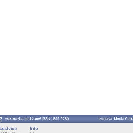
Vse pravice pridržane! ISSN 1855-9786
Izdelava:
Media Cent
Lestvice
Info