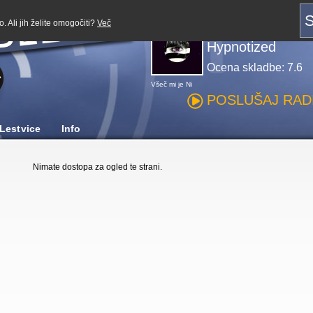
Predvajaj z:
S
. Ali jih želite omogočiti?
Več
Purple Disco Ma
Hypnotized
Ocena skladbe: 7.6
Všeč mi je
Ni
POSLUŠAJ RADI
Lestvice
Info
Nimate dostopa za ogled te strani.