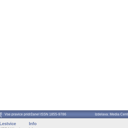
Vse pravice pridržane! ISSN 1855-9786
Izdelava:
Media Cent
Lestvice
Info