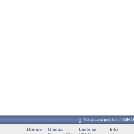
Vse pravice pridržane! ISSN 
Domov
Glasba
Lestvice
Info