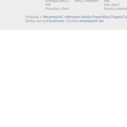
Energija MRDJ
MRDJ Hitmeter
Info
Hiti
Kdo smo?
Poslušaj v živo!
Pravno obvesti
Poslušaj z:
Winamp
|
AAC+
|
Windows Media Player
|
Real Player
|
iT
Dodaj nas na
Facebooku
Seznam
predvajanih del