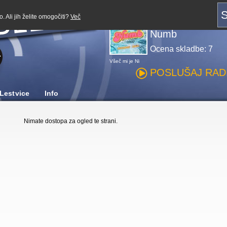
Predvajaj z:
S
. Ali jih želite omogočiti?
Več
Marshmello, Khal
Numb
Ocena skladbe: 7
Všeč mi je
Ni
POSLUŠAJ RADI
Lestvice
Info
Nimate dostopa za ogled te strani.