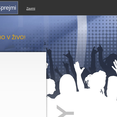
prejmi
Zavrni
id
O V ŽIVO!
1