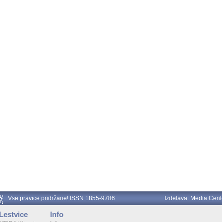
Vse pravice pridržane! ISSN 1855-9786
Izdelava:
Media Cent
Lestvice
Info