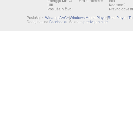
Energija MRDJ
MRDJ Hitmeter
Info
Hiti
Kdo smo?
Poslušaj v živo!
Pravno obvesti
Poslušaj z:
Winamp
|
AAC+
|
Windows Media Player
|
Real Player
|
iT
Dodaj nas na
Facebooku
Seznam
predvajanih del