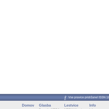
Vse pravice pridržane! ISSN 
Domov
Glasba
Lestvice
Info